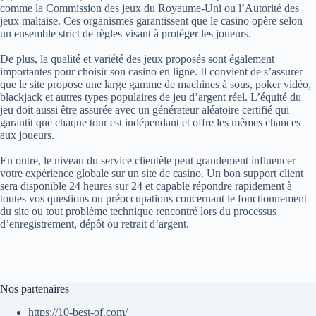
comme la Commission des jeux du Royaume-Uni ou l’Autorité des
jeux maltaise. Ces organismes garantissent que le casino opère selon
un ensemble strict de règles visant à protéger les joueurs.
De plus, la qualité et variété des jeux proposés sont également
importantes pour choisir son casino en ligne. Il convient de s’assurer
que le site propose une large gamme de machines à sous, poker vidéo,
blackjack et autres types populaires de jeu d’argent réel. L’équité du
jeu doit aussi être assurée avec un générateur aléatoire certifié qui
garantit que chaque tour est indépendant et offre les mêmes chances
aux joueurs.
En outre, le niveau du service clientèle peut grandement influencer
votre expérience globale sur un site de casino. Un bon support client
sera disponible 24 heures sur 24 et capable répondre rapidement à
toutes vos questions ou préoccupations concernant le fonctionnement
du site ou tout problème technique rencontré lors du processus
d’enregistrement, dépôt ou retrait d’argent.
Nos partenaires
https://10-best-of.com/