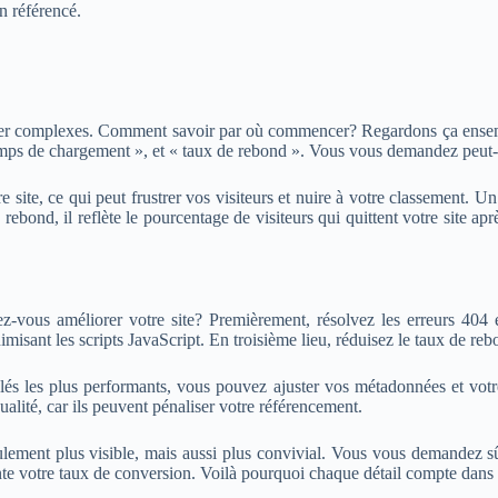
en référencé.
ler complexes. Comment savoir par où commencer? Regardons ça ensem
s de chargement », et « taux de rebond ». Vous vous demandez peut-êtr
 site, ce qui peut frustrer vos visiteurs et nuire à votre classement. U
ebond, il reflète le pourcentage de visiteurs qui quittent votre site a
ous améliorer votre site? Premièrement, résolvez les erreurs 404 e
isant les scripts JavaScript. En troisième lieu, réduisez le taux de reb
és les plus performants, vous pouvez ajuster vos métadonnées et votre
alité, car ils peuvent pénaliser votre référencement.
lement plus visible, mais aussi plus convivial. Vous vous demandez sûr
mente votre taux de conversion. Voilà pourquoi chaque détail compte dan