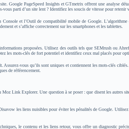
site. Google PageSpeed Insights et GTmetrix offrent une analyse détail
ous parti d’un site lent ? Identifiez les soucis de vitesse pour retenir v
 Console et l’Outil de compatibilité mobile de Google. L’algorithme de
idement et s’affiche correctement sur les smartphones et les tablettes.
s informations proposées. Utilisez des outils tels que SEMrush ou Ahre
z les mots-clés de fort potentiel et identifiez ceux mal placés pour op
alt. Assurez-vous qu’ils sont uniques et contiennent les mots-clés cibl
iques de référencement.
 Link Explorer. Une question à se poser : que disent les autres sites
 Disavow les liens nuisibles pour éviter les pénalités de Google. Utilis
niques, le contenu et les liens retour, vous offre un diagnostic précis 