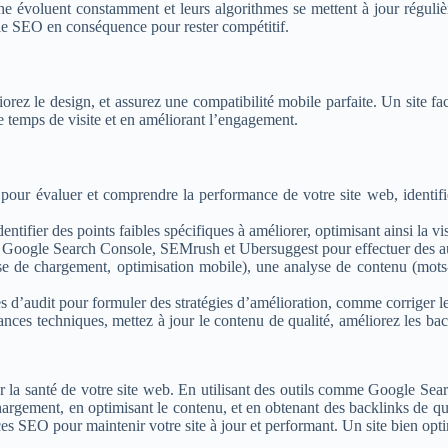
he évoluent constamment et leurs algorithmes se mettent à jour régu
égie SEO en conséquence pour rester compétitif.
rez le design, et assurez une compatibilité mobile parfaite. Un site facil
temps de visite et en améliorant l’engagement.
pour évaluer et comprendre la performance de votre site web, identifie
tifier des points faibles spécifiques à améliorer, optimisant ainsi la vis
e Google Search Console, SEMrush et Ubersuggest pour effectuer des aud
sse de chargement, optimisation mobile), une analyse de contenu (mots
es d’audit pour formuler des stratégies d’amélioration, comme corriger le
nces techniques, mettez à jour le contenu de qualité, améliorez les bac
er la santé de votre site web. En utilisant des outils comme Google Se
hargement, en optimisant le contenu, et en obtenant des backlinks de quali
ces SEO pour maintenir votre site à jour et performant. Un site bien opti