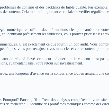
 problèmes de contenu et des backlinks de faible qualité. Par exemple
e contenu. Cela montre l’importance cruciale de vérifier régulièrement 
?
tégie numérique en offrant des informations clés pour améliorer vot
en identifiant précisément les faiblesses, vous pouvez prioriser les actio
fs numériques. C’est exactement ce que fournit un bon audit. Vous comp
écifiques, vous pourrez ajuster vos mots-clés et votre contenu pour mie
taux de rebond élevé, cela peut indiquer que le contenu n’est pas per
ions, augmentant ainsi votre retour sur investissement.
gardez une longueur d’avance sur la concurrence tout en assurant une cr
O. Pourquoi? Parce qu’ils offrent des analyses complètes de votre site 
tats de recherche. Il identifie des problèmes techniques comme des err