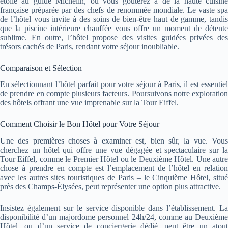
étoilé au guide Michelin, où vous goûterez à de la haute cuisine
française préparée par des chefs de renommée mondiale. Le vaste spa
de l’hôtel vous invite à des soins de bien-être haut de gamme, tandis
que la piscine intérieure chauffée vous offre un moment de détente
sublime. En outre, l’hôtel propose des visites guidées privées des
trésors cachés de Paris, rendant votre séjour inoubliable.
Comparaison et Sélection
En sélectionnant l’hôtel parfait pour votre séjour à Paris, il est essentiel
de prendre en compte plusieurs facteurs. Poursuivons notre exploration
des hôtels offrant une vue imprenable sur la Tour Eiffel.
Comment Choisir le Bon Hôtel pour Votre Séjour
Une des premières choses à examiner est, bien sûr, la vue. Vous
cherchez un hôtel qui offre une vue dégagée et spectaculaire sur la
Tour Eiffel, comme le Premier Hôtel ou le Deuxième Hôtel. Une autre
chose à prendre en compte est l’emplacement de l’hôtel en relation
avec les autres sites touristiques de Paris – le Cinquième Hôtel, situé
près des Champs-Élysées, peut représenter une option plus attractive.
Insistez également sur le service disponible dans l’établissement. La
disponibilité d’un majordome personnel 24h/24, comme au Deuxième
Hôtel, ou d’un service de conciergerie dédié, peut être un atout