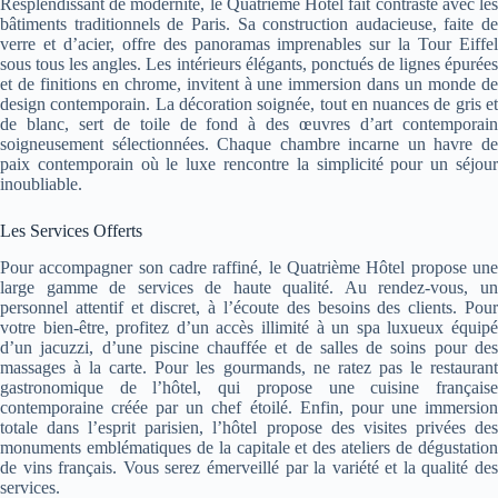
Resplendissant de modernité, le Quatrième Hôtel fait contraste avec les
bâtiments traditionnels de Paris. Sa construction audacieuse, faite de
verre et d’acier, offre des panoramas imprenables sur la Tour Eiffel
sous tous les angles. Les intérieurs élégants, ponctués de lignes épurées
et de finitions en chrome, invitent à une immersion dans un monde de
design contemporain. La décoration soignée, tout en nuances de gris et
de blanc, sert de toile de fond à des œuvres d’art contemporain
soigneusement sélectionnées. Chaque chambre incarne un havre de
paix contemporain où le luxe rencontre la simplicité pour un séjour
inoubliable.
Les Services Offerts
Pour accompagner son cadre raffiné, le Quatrième Hôtel propose une
large gamme de services de haute qualité. Au rendez-vous, un
personnel attentif et discret, à l’écoute des besoins des clients. Pour
votre bien-être, profitez d’un accès illimité à un spa luxueux équipé
d’un jacuzzi, d’une piscine chauffée et de salles de soins pour des
massages à la carte. Pour les gourmands, ne ratez pas le restaurant
gastronomique de l’hôtel, qui propose une cuisine française
contemporaine créée par un chef étoilé. Enfin, pour une immersion
totale dans l’esprit parisien, l’hôtel propose des visites privées des
monuments emblématiques de la capitale et des ateliers de dégustation
de vins français. Vous serez émerveillé par la variété et la qualité des
services.