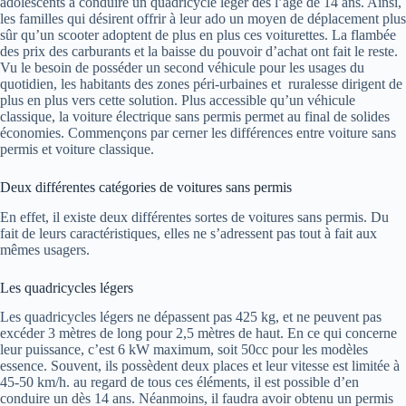
adolescents à conduire un quadricycle léger dès l’âge de 14 ans. Ainsi,
les familles qui désirent offrir à leur ado un moyen de déplacement plus
sûr qu’un scooter adoptent de plus en plus ces voiturettes. La flambée
des prix des carburants et la baisse du pouvoir d’achat ont fait le reste.
Vu le besoin de posséder un second véhicule pour les usages du
quotidien, les habitants des zones péri-urbaines et ruralesse dirigent de
plus en plus vers cette solution. Plus accessible qu’un véhicule
classique, la voiture électrique sans permis permet au final de solides
économies. Commençons par cerner les différences entre voiture sans
permis et voiture classique.
Deux différentes catégories de voitures sans permis
En effet, il existe deux différentes sortes de voitures sans permis. Du
fait de leurs caractéristiques, elles ne s’adressent pas tout à fait aux
mêmes usagers.
Les quadricycles légers
Les quadricycles légers ne dépassent pas 425 kg, et ne peuvent pas
excéder 3 mètres de long pour 2,5 mètres de haut. En ce qui concerne
leur puissance, c’est 6 kW maximum, soit 50cc pour les modèles
essence. Souvent, ils possèdent deux places et leur vitesse est limitée à
45-50 km/h. au regard de tous ces éléments, il est possible d’en
conduire un dès 14 ans. Néanmoins, il faudra avoir obtenu un permis