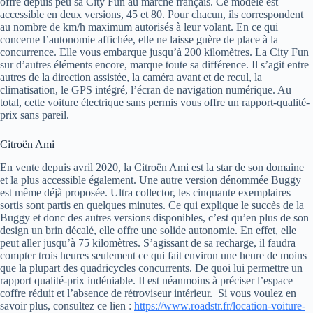
offre depuis peu sa City Fun au marché français. Ce modèle est
accessible en deux versions, 45 et 80. Pour chacun, ils correspondent
au nombre de km/h maximum autorisés à leur volant. En ce qui
concerne l’autonomie affichée, elle ne laisse guère de place à la
concurrence. Elle vous embarque jusqu’à 200 kilomètres. La City Fun
sur d’autres éléments encore, marque toute sa différence. Il s’agit entre
autres de la direction assistée, la caméra avant et de recul, la
climatisation, le GPS intégré, l’écran de navigation numérique. Au
total, cette voiture électrique sans permis vous offre un rapport-qualité-
prix sans pareil.
Citroën Ami
En vente depuis avril 2020, la Citroën Ami est la star de son domaine
et la plus accessible également. Une autre version dénommée Buggy
est même déjà proposée. Ultra collector, les cinquante exemplaires
sortis sont partis en quelques minutes. Ce qui explique le succès de la
Buggy et donc des autres versions disponibles, c’est qu’en plus de son
design un brin décalé, elle offre une solide autonomie. En effet, elle
peut aller jusqu’à 75 kilomètres. S’agissant de sa recharge, il faudra
compter trois heures seulement ce qui fait environ une heure de moins
que la plupart des quadricycles concurrents. De quoi lui permettre un
rapport qualité-prix indéniable. Il est néanmoins à préciser l’espace
coffre réduit et l’absence de rétroviseur intérieur. Si vous voulez en
savoir plus, consultez ce lien :
https://www.roadstr.fr/location-voiture-