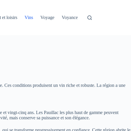
 et loisirs
Vins
Voyage
Voyance
nde. Ces conditions produisent un vin riche et robuste. La région a une
inze et vingt-cinq ans. Les Pauillac les plus haut de gamme peuvent
sivité, mais conserve sa puissance et son élégance.
mé, qui se transforme progressivement en confiance. Cette région abrite le