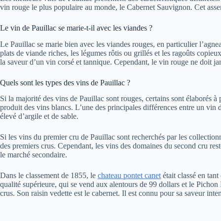
vin rouge le plus populaire au monde, le Cabernet Sauvignon. Cet assem
Le vin de Pauillac se marie-t-il avec les viandes ?
Le Pauillac se marie bien avec les viandes rouges, en particulier l’agnea
plats de viande riches, les légumes rôtis ou grillés et les ragoûts copi
la saveur d’un vin corsé et tannique. Cependant, le vin rouge ne doit jam
Quels sont les types des vins de Pauillac ?
Si la majorité des vins de Pauillac sont rouges, certains sont élaborés 
produit des vins blancs. L’une des principales différences entre un vin d
élevé d’argile et de sable.
Si les vins du premier cru de Pauillac sont recherchés par les collection
des premiers crus. Cependant, les vins des domaines du second cru resten
le marché secondaire.
Dans le classement de 1855, le
chateau pontet canet
était classé en tan
qualité supérieure, qui se vend aux alentours de 99 dollars et le Pichon
crus. Son raisin vedette est le cabernet. Il est connu pour sa saveur inte