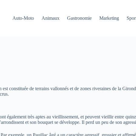
Auto-Moto
Animaux
Gastronomie
Marketing
Sport
on est constituée de terrains vallonnés et de zones riveraines de la Giro
crus.
 sont également très aptes au vieillissement, et peuvent vieillir entre qu
ns s’arrondissent et son bouquet se développe. Il perd un peu de son agres
. Par exemple, un Pauillac âgé a un caractère agressif, grossier et affir