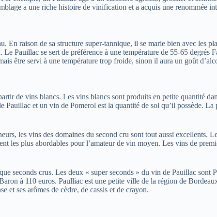
blage a une riche histoire de vinification et a acquis une renommée int
u. En raison de sa structure super-tannique, il se marie bien avec les pl
eux. Le Pauillac se sert de préférence à une température de 55-65 degrés 
ais être servi à une température trop froide, sinon il aura un goût d’alc
à partir de vins blancs. Les vins blancs sont produits en petite quantit
e Pauillac et un vin de Pomerol est la quantité de sol qu’il possède. La 
neurs, les vins des domaines du second cru sont tout aussi excellents. Le
t les plus abordables pour l’amateur de vin moyen. Les vins de premier c
t que seconds crus. Les deux « super seconds » du vin de Pauillac sont
 Baron à 110 euros. Paulliac est une petite ville de la région de Bordea
nse et ses arômes de cèdre, de cassis et de crayon.