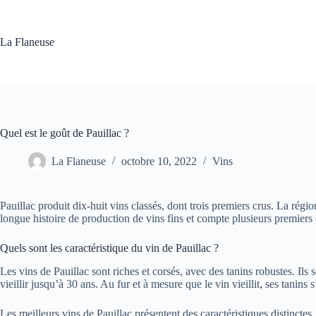
Passer
au
contenu
La Flaneuse
Quel est le goût de Pauillac ?
La Flaneuse
octobre 10, 2022
Vins
Pauillac produit dix-huit vins classés, dont trois premiers crus. La régi
longue histoire de production de vins fins et compte plusieurs premiers 
Quels sont les caractéristique du vin de Pauillac ?
Les vins de Pauillac sont riches et corsés, avec des tanins robustes. Ils
vieillir jusqu’à 30 ans. Au fur et à mesure que le vin vieillit, ses tani
Les meilleurs vins de Pauillac présentent des caractéristiques distinctes