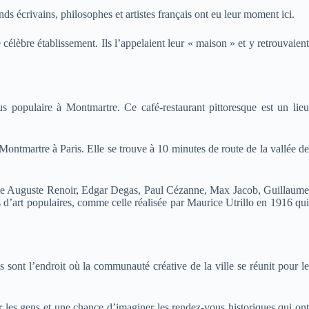
s écrivains, philosophes et artistes français ont eu leur moment ici.
élèbre établissement. Ils l’appelaient leur « maison » et y retrouvaient
populaire à Montmartre. Ce café-restaurant pittoresque est un lieu
ontmartre à Paris. Elle se trouve à 10 minutes de route de la vallée de
omme Auguste Renoir, Edgar Degas, Paul Cézanne, Max Jacob, Guillaume
’art populaires, comme celle réalisée par Maurice Utrillo en 1916 qui
s sont l’endroit où la communauté créative de la ville se réunit pour le
r les gens et une chance d’imaginer les rendez-vous historiques qui ont