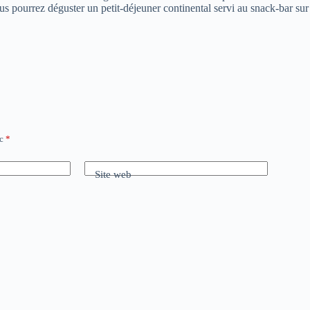
ous pourrez déguster un petit-déjeuner continental servi au snack-bar sur
ec
*
Site web