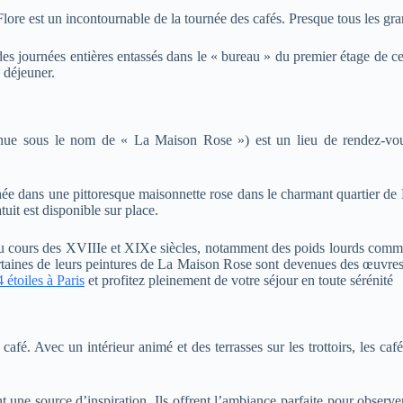
re est un incontournable de la tournée des cafés. Presque tous les grand
 journées entières entassés dans le « bureau » du premier étage de ce c
 déjeuner.
ue sous le nom de « La Maison Rose ») est un lieu de rendez-vous 
ée dans une pittoresque maisonnette rose dans le charmant quartier de M
tuit est disponible sur place.
es au cours des XVIIIe et XIXe siècles, notamment des poids lourds c
aines de leurs peintures de La Maison Rose sont devenues des œuvres d
4 étoiles à Paris
et profitez pleinement de votre séjour en toute sérénité
fé. Avec un intérieur animé et des terrasses sur les trottoirs, les café
 une source d’inspiration. Ils offrent l’ambiance parfaite pour observe