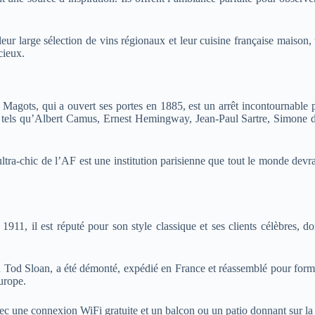
r large sélection de vins régionaux et leur cuisine française maison, te
cieux.
 Magots, qui a ouvert ses portes en 1885, est un arrêt incontournable p
res tels qu’Albert Camus, Ernest Hemingway, Jean-Paul Sartre, Simone de
ultra-chic de l’AF est une institution parisienne que tout le monde devr
n 1911, il est réputé pour son style classique et ses clients célèbr
n Tod Sloan, a été démonté, expédié en France et réassemblé pour former
urope.
une connexion WiFi gratuite et un balcon ou un patio donnant sur la 