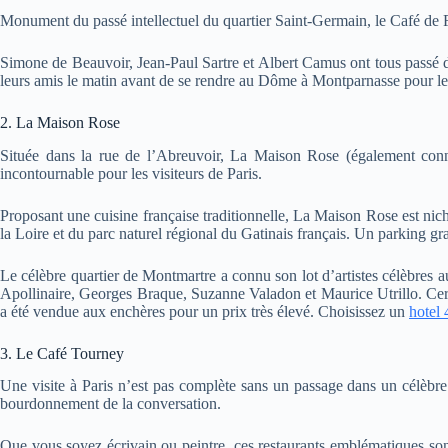
Monument du passé intellectuel du quartier Saint-Germain, le Café de Flo
Simone de Beauvoir, Jean-Paul Sartre et Albert Camus ont tous passé des
leurs amis le matin avant de se rendre au Dôme à Montparnasse pour le
2. La Maison Rose
Située dans la rue de l’Abreuvoir, La Maison Rose (également conn
incontournable pour les visiteurs de Paris.
Proposant une cuisine française traditionnelle, La Maison Rose est nich
la Loire et du parc naturel régional du Gatinais français. Un parking gra
Le célèbre quartier de Montmartre a connu son lot d’artistes célèbr
Apollinaire, Georges Braque, Suzanne Valadon et Maurice Utrillo. Cert
a été vendue aux enchères pour un prix très élevé. Choisissez un
hotel 
3. Le Café Tourney
Une visite à Paris n’est pas complète sans un passage dans un célèbre ca
bourdonnement de la conversation.
Que vous soyez écrivain ou peintre, ces restaurants emblématiques sont